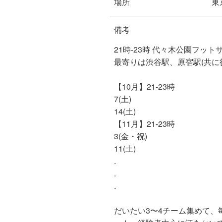
場所
東
備考
21時-23時 代々木公園フット
最寄りは渋谷駅、原宿駅(共に徒
【10月】21-23時
7(土)
14(土)
【11月】21-23時
3(金・祝)
11(土)
.
.
.
だいたい3〜4チーム集めて、