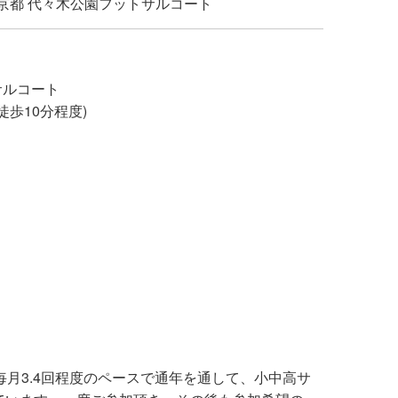
京都 代々木公園フットサルコート
サルコート
歩10分程度)
毎月3.4回程度のペースで通年を通して、小中高サ