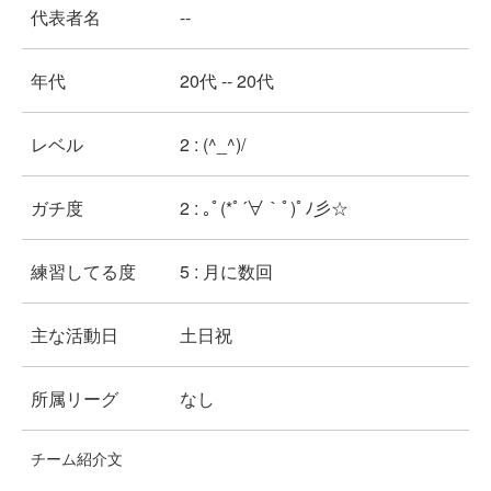
代表者名
--
年代
20代 -- 20代
レベル
2 : (^_^)/
ガチ度
2 : ｡ﾟ(*ﾟ´∀｀ﾟ)ﾟﾉ彡☆
練習してる度
5 : 月に数回
主な活動日
土日祝
所属リーグ
なし
チーム紹介文