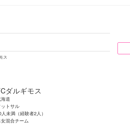
モス
FCダルギモス
北海道
フットサル
10人未満（経験者2人）
男女混合チーム