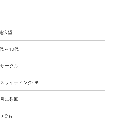
施宏望
代 -- 10代
: サークル
 : スライディングOK
: 月に数回
つでも