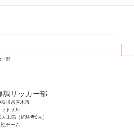
カー部
厚調サッカー部
神奈川県厚木市
フットサル
10人未満（経験者3人）
男性チーム