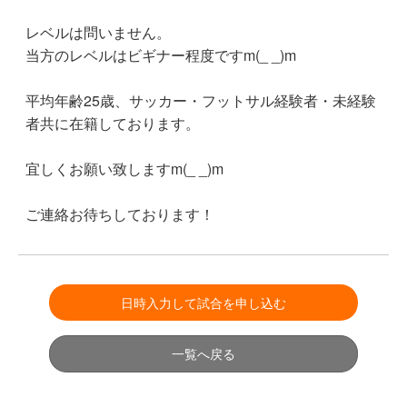
レベルは問いません。
当方のレベルはビギナー程度ですm(_ _)m
平均年齢25歳、サッカー・フットサル経験者・未経験
者共に在籍しております。
宜しくお願い致しますm(_ _)m
ご連絡お待ちしております！
日時入力して試合を申し込む
一覧へ戻る