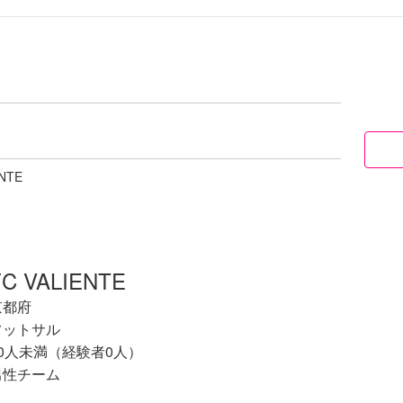
ENTE
FC VALIENTE
京都府
フットサル
10人未満（経験者0人）
男性チーム