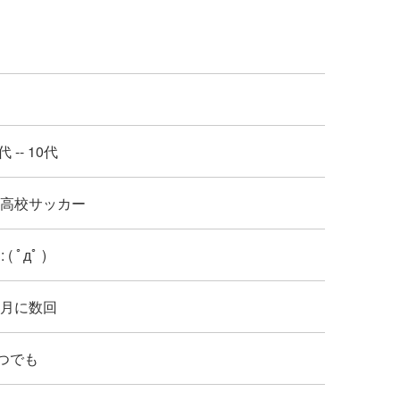
代 -- 10代
 : 高校サッカー
: ( ﾟдﾟ )
: 月に数回
つでも