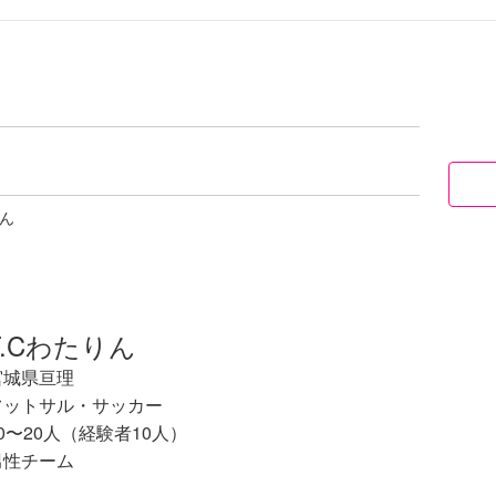
りん
F.Cわたりん
宮城県亘理
フットサル・サッカー
0〜20人（経験者10人）
男性チーム