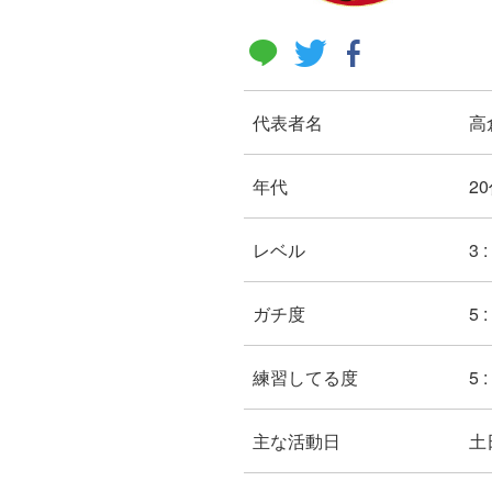
代表者名
高
年代
20
レベル
3 
ガチ度
5 
練習してる度
5 
主な活動日
土