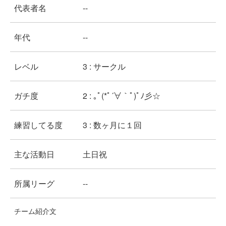
代表者名
--
年代
--
レベル
3 : サークル
ガチ度
2 : ｡ﾟ(*ﾟ´∀｀ﾟ)ﾟﾉ彡☆
練習してる度
3 : 数ヶ月に１回
主な活動日
土日祝
所属リーグ
--
チーム紹介文