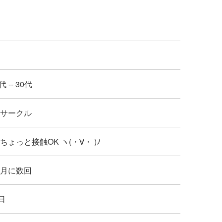
代 -- 30代
: サークル
: ちょっと接触OK ヽ(・∀・ )ﾉ
: 月に数回
日