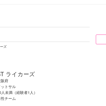
カーズ
ST ライカーズ
大阪府
フットサル
10人未満（経験者1人）
男性チーム