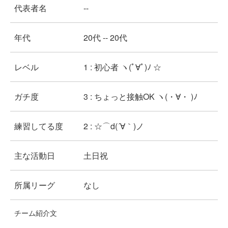
代表者名
--
年代
20代 -- 20代
レベル
1 : 初心者 ヽ(ﾟ∀ﾟ)ﾉ ☆
ガチ度
3 : ちょっと接触OK ヽ(・∀・ )ﾉ
練習してる度
2 : ☆⌒d(´∀｀)ノ
主な活動日
土日祝
所属リーグ
なし
チーム紹介文