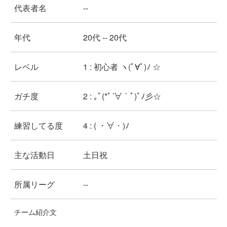
代表者名
--
年代
20代 -- 20代
レベル
1 : 初心者 ヽ(ﾟ∀ﾟ)ﾉ ☆
ガチ度
2 : ｡ﾟ(*ﾟ´∀｀ﾟ)ﾟﾉ彡☆
練習してる度
4 : ( ・∀・)ﾉ
主な活動日
土日祝
所属リーグ
--
チーム紹介文