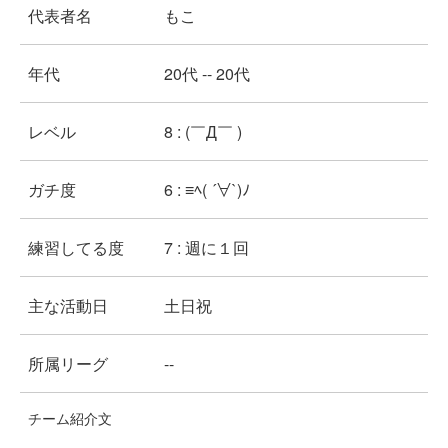
代表者名
もこ
年代
20代 -- 20代
レベル
8 : (￣Д￣ )
ガチ度
6 : ≡ﾍ( ´∀`)ﾉ
練習してる度
7 : 週に１回
主な活動日
土日祝
所属リーグ
--
チーム紹介文