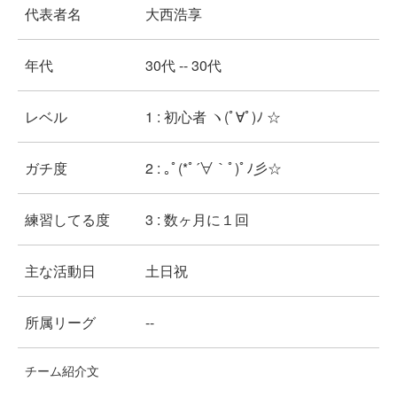
代表者名
大西浩享
年代
30代 -- 30代
レベル
1 : 初心者 ヽ(ﾟ∀ﾟ)ﾉ ☆
ガチ度
2 : ｡ﾟ(*ﾟ´∀｀ﾟ)ﾟﾉ彡☆
練習してる度
3 : 数ヶ月に１回
主な活動日
土日祝
所属リーグ
--
チーム紹介文