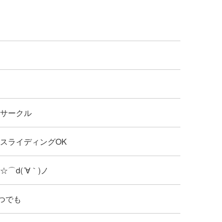
: サークル
 : スライディングOK
: ☆⌒d(´∀｀)ノ
つでも