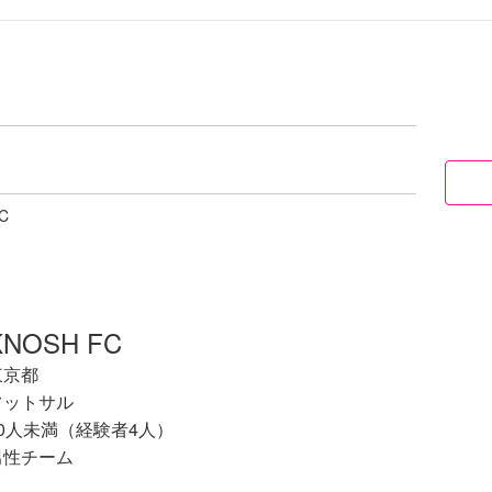
C
KNOSH FC
東京都
フットサル
10人未満（経験者4人）
男性チーム