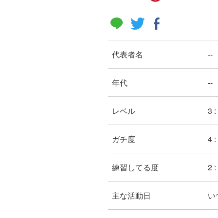
代表者名
--
年代
--
レベル
3 
ガチ度
4
練習してる度
2 
主な活動日
い