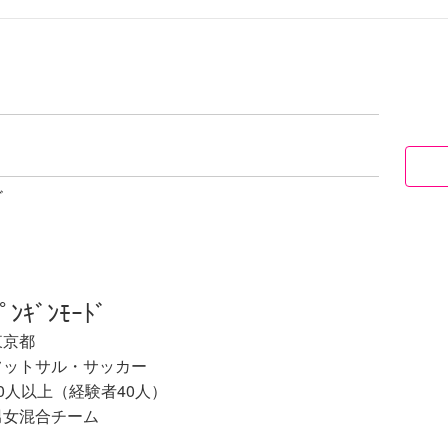
ﾞ
ﾟﾝｷﾞﾝﾓｰﾄﾞ
東京都
フットサル・サッカー
20人以上（経験者40人）
男女混合チーム