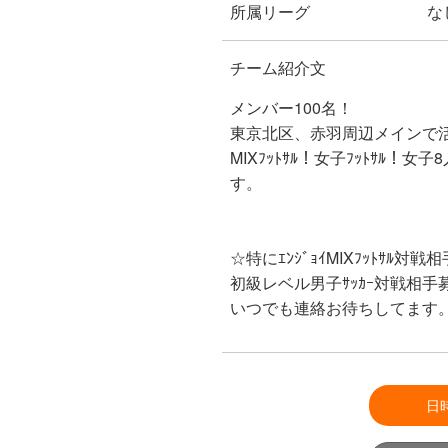
所属リーグ
な
チーム紹介文
メンバー100名！
東京北区、赤羽周辺メインで
MIXﾌｯﾄｻﾙ！女子ﾌｯﾄｻﾙ！
す。
☆特にｴﾝｼﾞｮｲMIXﾌｯﾄｻﾙ対戦
初級レベル男子ｻｯｶｰ対戦相手
いつでも連絡お待ちしてます
日