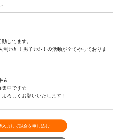
し
活動してます。
女子8人制ｻｯｶｰ！男子ｻｯｶ-！の活動が全てやっておりま
相手＆
募集中です☆
。よろしくお願いいたします！
時入力して試合を申し込む