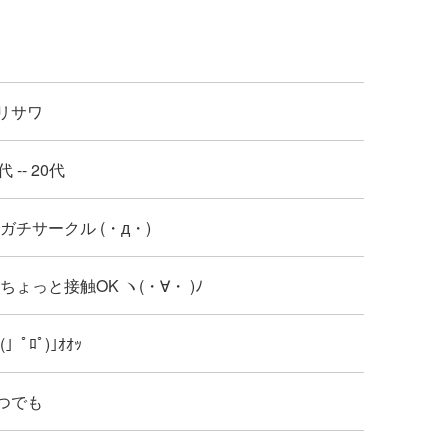
リサワ
代 -- 20代
 : ガチサークル (・д・)
: ちょっと接触OK ヽ(・∀・ )ﾉ
: (」ﾟﾛﾟ)｣ｵｵｯ
つでも