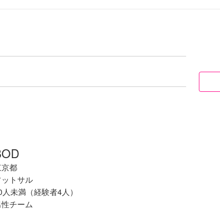
BOD
東京都
フットサル
10人未満（経験者4人）
男性チーム