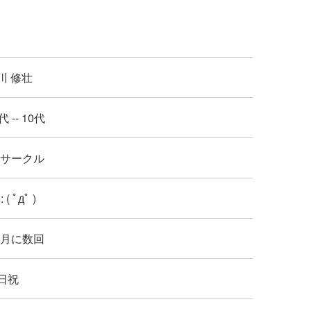
川 修壮
代 -- 10代
: サークル
: ( ﾟдﾟ )
: 月に数回
日祝