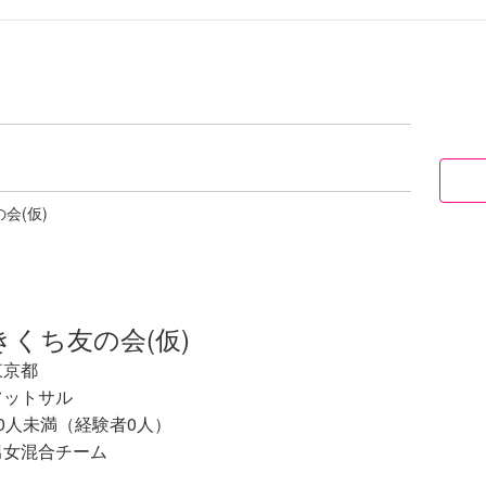
会(仮)
きくち友の会(仮)
東京都
フットサル
10人未満（経験者0人）
男女混合チーム