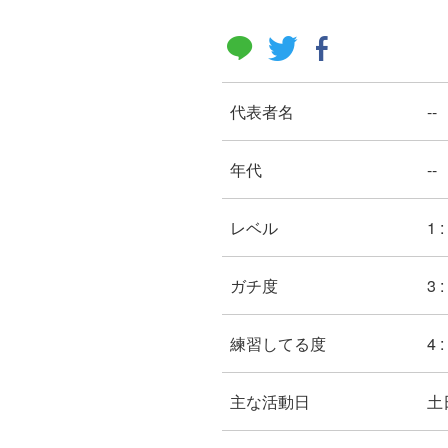
代表者名
--
年代
--
レベル
1 
ガチ度
3 
練習してる度
4 
主な活動日
土