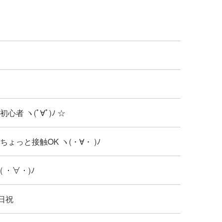
: 初心者 ヽ(ﾟ∀ﾟ)ﾉ ☆
: ちょっと接触OK ヽ(・∀・ )ﾉ
: ( ・∀・)ﾉ
日祝