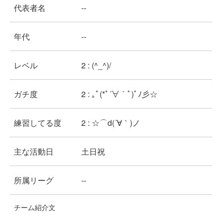
代表者名
--
年代
--
レベル
2 : (^_^)/
ガチ度
2 : ｡ﾟ(*ﾟ´∀｀ﾟ)ﾟﾉ彡☆
練習してる度
2 : ☆⌒d(´∀｀)ノ
主な活動日
土日祝
所属リーグ
--
チーム紹介文