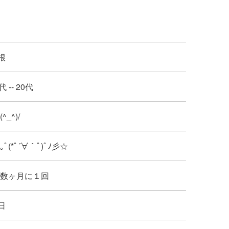
根
代 -- 20代
 (^_^)/
: ｡ﾟ(*ﾟ´∀｀ﾟ)ﾟﾉ彡☆
 : 数ヶ月に１回
日