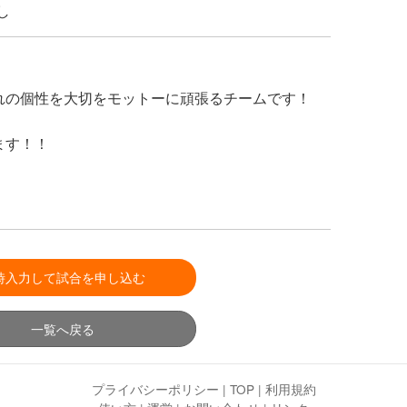
し
れの個性を大切をモットーに頑張るチームです！
ます！！
時入力して試合を申し込む
一覧へ戻る
プライバシーポリシー
|
TOP
|
利用規約