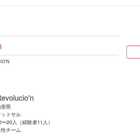
n
IO'N
evolucio'n
山形県
フットサル
0〜20人（経験者11人）
男性チーム