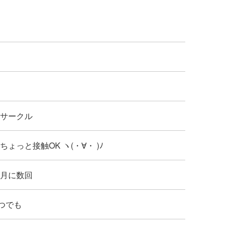
: サークル
: ちょっと接触OK ヽ(・∀・ )ﾉ
: 月に数回
つでも