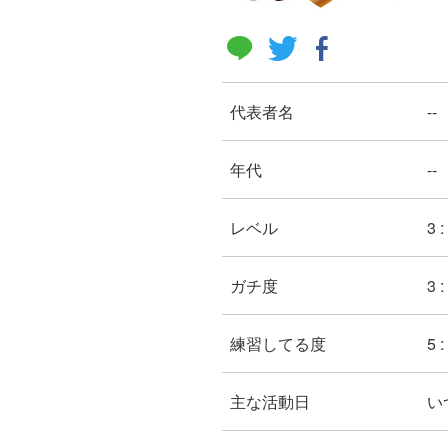
代表者名
--
年代
--
レベル
3 
ガチ度
3 
練習してる度
5 
主な活動日
い