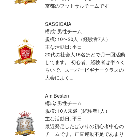
京都のフットサルチームです
SASSICAIA
構成: 男性チーム
規模: 10〜20人（経験者7人）
主な活動日: 平日
20代の社会人15名ほどで月一回活動
してます。 初心者、経験者は半々く
らいで、スーパービギナークラスの
大会によく...
Am Besten
構成: 男性チーム
規模: 10人未満（経験者1人）
主な活動日: 平日
最近発足したばかりの初心者中心の
チームです。正直運動不足であまり