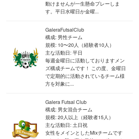
動けませんが一生懸命プレーしま
す。平日水曜日か金曜...
GaleraFutsalClub
構成: 男性チーム
規模: 10〜20人（経験者10人）
主な活動日: 平日
毎週金曜日に活動しておりますメン
ズ構成チームです！ この度、金曜日
で定期的に活動されているチーム様
方を対象に...
Galera Futsal Club
構成: 男女混合チーム
規模: 20人以上（経験者15人）
主な活動日: 土日祝
女性をメインとしたMixチームです